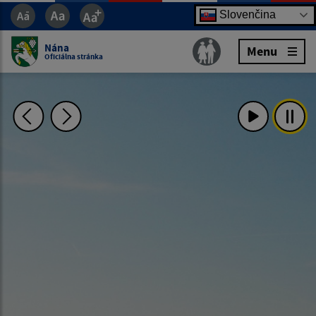
Slovenčina
Nána
Menu
Oficiálna stránka