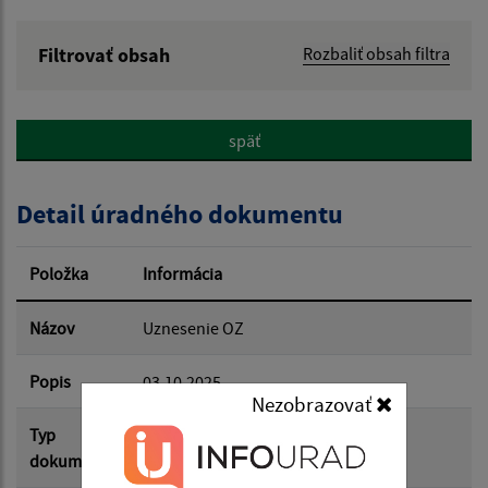
Filtrovať obsah
Rozbaliť obsah filtra
Názov:
späť
Popis:
Detail úradného dokumentu
Dátum zverejnenia od:
Položka
Informácia
Dátum zverejnenia do:
Názov
Uznesenie OZ
Popis
03.10.2025
Nezobrazovať
Filtrovať
Reset
Typ
Zasadnutia OZ
dokumentu