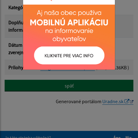
Kategória
Uznesenia OZ
Doplňujúce
informácie
Dátum
09.10.2025
zverejnenia
Prílohy
image091025091633.pdf
(PDF, 280.36KB )
späť
Generované portálom
Uradne.sk
Je táto stránka užitočná?
Áno
Nie