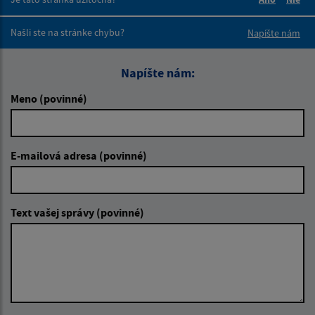
Boli tieto 
Boli 
Našli ste na stránke chybu?
Napíšte nám
Napíšte nám:
Meno (povinné)
E-mailová adresa (povinné)
Text vašej správy (povinné)