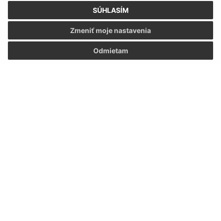
SÚHLASÍM
Zmeniť moje nastavenia
Odmietam
Informácie o stránke:
Vyhlásenie o prístupnosti
Autorské práva
Ochrana osobných údajov
Navigácia: