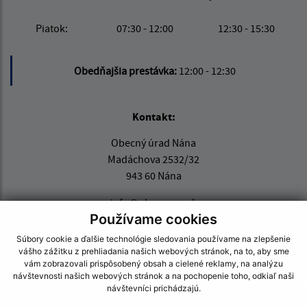
Piatok:
07:30 - 12:00
12:30 - 15:30
Obedňajšia prestávka:
12:00 - 12:30
Kontakt:
Obecný úrad Nána
Madáchova 2532/32
943 60 Nána
info@obecnana.sk
Používame cookies
+421 36 285 80 31
Súbory cookie a ďalšie technológie sledovania používame na zlepšenie
IČO: 00800279
vášho zážitku z prehliadania našich webových stránok, na to, aby sme
vám zobrazovali prispôsobený obsah a cielené reklamy, na analýzu
návštevnosti našich webových stránok a na pochopenie toho, odkiaľ naši
návštevníci prichádzajú.