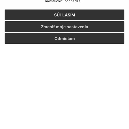
návštevníci prichádzajú.
SÚHLASÍM
Zmeniť moje nastavenia
Odmietam
Informácie o stránke:
Vyhlásenie o prístupnosti
Autorské práva
Ochrana osobných údajov
Navigácia:
Vytlačiť aktuálnu stránku
Mapa stránok
Cookies
Rýchle odkazy: