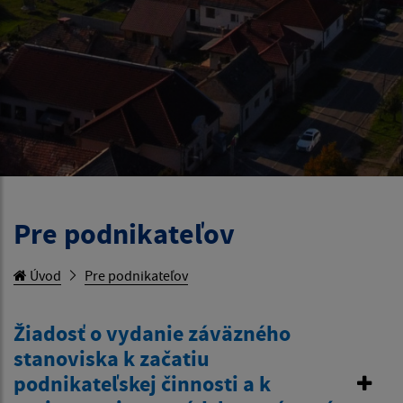
Pre podnikateľov
Úvod
Pre podnikateľov
Žiadosť o vydanie záväzného
stanoviska k začatiu
podnikateľskej činnosti a k