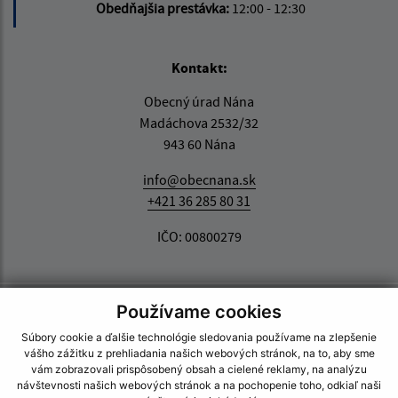
Obedňajšia prestávka:
12:00 - 12:30
Kontakt:
Obecný úrad Nána
Madáchova 2532/32
943 60 Nána
info@obecnana.sk
+421 36 285 80 31
IČO: 00800279
Používame cookies
Súbory cookie a ďalšie technológie sledovania používame na zlepšenie
vášho zážitku z prehliadania našich webových stránok, na to, aby sme
vám zobrazovali prispôsobený obsah a cielené reklamy, na analýzu
návštevnosti našich webových stránok a na pochopenie toho, odkiaľ naši