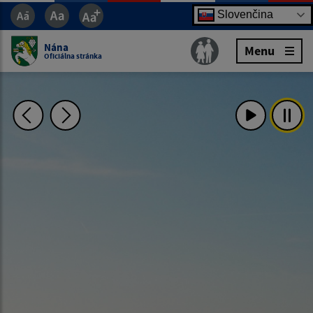
Slovenčina
Nána
Menu
Oficiálna stránka