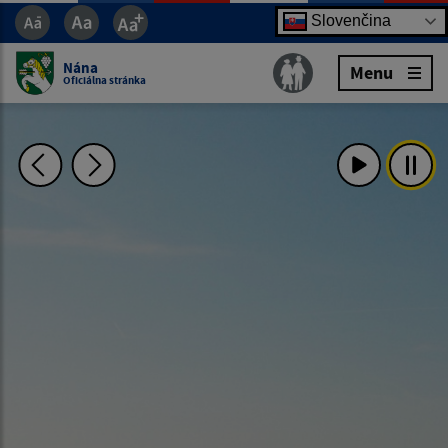
Slovenčina
Nána
Menu
Oficiálna stránka