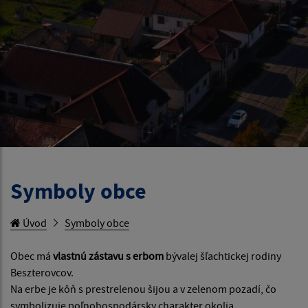
Symboly obce
Úvod
Symboly obce
Obec má
vlastnú zástavu s erbom
bývalej šľachtickej rodiny
Beszterovcov.
Na erbe je kôň s prestrelenou šijou a v zelenom pozadí, čo
symbolizuje poľnohospodársky charakter okolia.