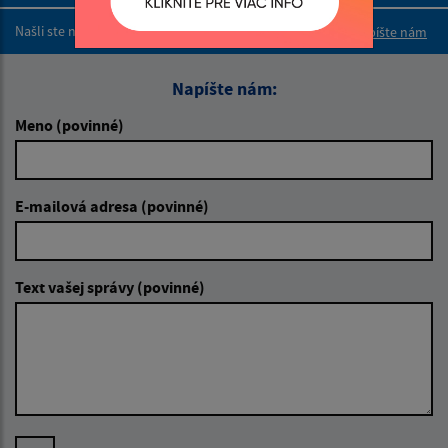
Boli tieto 
Boli 
Našli ste na stránke chybu?
Napíšte nám
Napíšte nám:
Meno (povinné)
E-mailová adresa (povinné)
Text vašej správy (povinné)