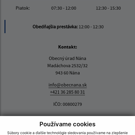
Piatok:
07:30 - 12:00
12:30 - 15:30
Obedňajšia prestávka:
12:00 - 12:30
Kontakt:
Obecný úrad Nána
Madáchova 2532/32
943 60 Nána
info@obecnana.sk
+421 36 285 80 31
IČO: 00800279
Používame cookies
Súbory cookie a ďalšie technológie sledovania používame na zlepšenie