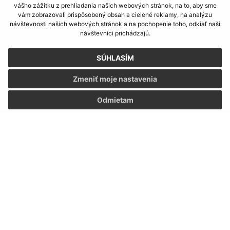
vášho zážitku z prehliadania našich webových stránok, na to, aby sme
vám zobrazovali prispôsobený obsah a cielené reklamy, na analýzu
návštevnosti našich webových stránok a na pochopenie toho, odkiaľ naši
návštevníci prichádzajú.
SÚHLASÍM
Zmeniť moje nastavenia
Odmietam
Informácie o stránke:
Vyhlásenie o prístupnosti
Autorské práva
Ochrana osobných údajov
Navigácia:
Vytlačiť aktuálnu stránku