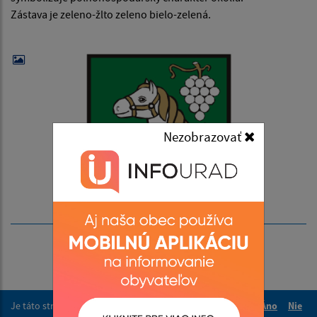
Zástava je zeleno-žlto zeleno bielo-zelená.
Nezobrazovať
Je táto stránka užitočná?
Áno
Nie