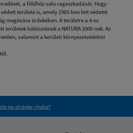
bradését, a földhöz valo ragaszkodását. Hogy
védett területe is, amely 1965-ben lett védetté
ilág megóvása érdekében. A területre a 4-es
tt területek hálózatának a NATURA 2000-nek. Az
tően, valamint a kerületi környezetvédelmi
től.
 ste na stránke chybu?
vás užitočné?
e pre vás užitočné?