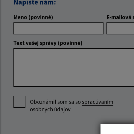
Napíšte nám:
Meno (povinné)
E-mailová 
Text vašej správy (povinné)
Oboznámil som sa so
spracúvaním
osobných údajov