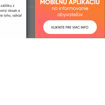
 zážitku z
obený obsah a
e toho, odkiaľ
ované:
Správca obsahu:
11:16 hod.
Správca obsahu je Obec Nána.