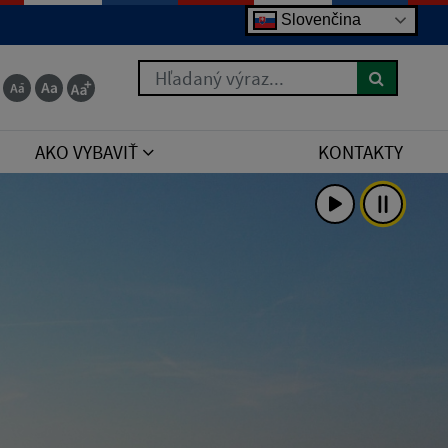
Slovenčina
 for the right syntax to use near 'order by poradie
Hľadaný výraz...
AKO VYBAVIŤ
KONTAKTY