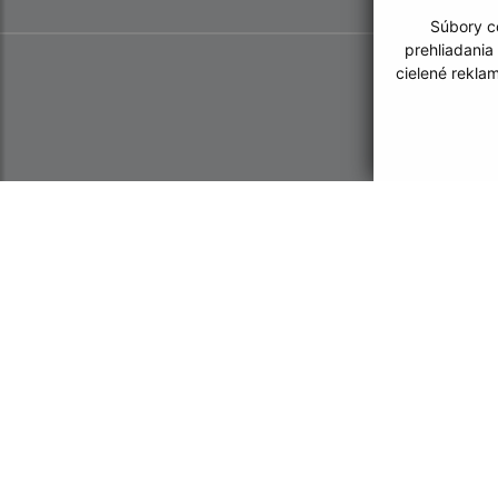
Súbory co
prehliadania
cielené rekla
Informácie o stránke:
Navigácia:
Vyhlásenie o prístupnosti
Vytlačiť aktuálnu strá