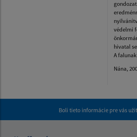
gondozatl
eredménny
nyilvánít
védelmi f
önkormán
hivatal se
A falunak
Nána, 20
Boli tieto informácie pre vás už