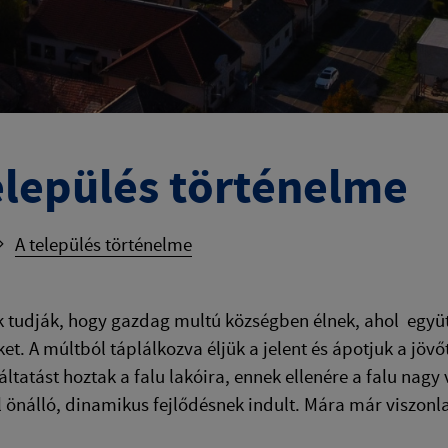
elepülés történelme
A település történelme
 tudják, hogy gazdag multú községben élnek, ahol együtt
et. A múltból táplálkozva éljük a jelent és ápotjuk a jövő
tatást hoztak a falu lakóira, ennek ellenére a falu nagy
 önálló, dinamikus fejlődésnek indult. Mára már viszonla