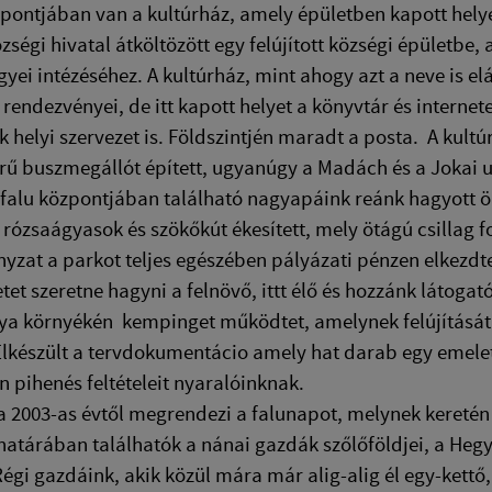
zpontjában van a kultúrház, amely épületben kapott helye
zségi hivatal átköltözött egy felújított községi épület
ügyei intézéséhez. A kultúrház, mint ahogy azt a neve is el
s rendezvényei, de itt kapott helyet a könyvtár és internet
helyi szervezet is. Földszintjén maradt a posta. A kul
erű buszmegállót épített, ugyanúgy a Madách és a Jokai ut
 falu központjában található nagyapáink reánk hagyott 
rózsaágyasok és szökőkút ékesített, mely ötágú csillag 
zat a parkot teljes egészében pályázati pénzen elkezdte f
tet szeretne hagyni a felnövő, ittt élő és hozzánk láto
ya környékén kempinget működtet, amelynek felújítását 
 Elkészült a tervdokumentácio amely hat darab egy emelet
n pihenés feltételeit nyaralóinknak.
a 2003-as évtől megrendezi a falunapot, melynek keretén b
határában találhatók a nánai gazdák szőlőföldjei, a He
égi gazdáink, akik közül mára már alig-alig él egy-kettő,