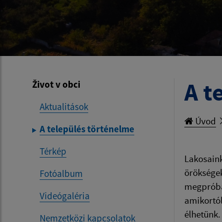
A t
Život v obci
Aktualitások
Úvod
A település történelme
Térkép
Lakosaink
örökségek
Fotóalbum
megpróbál
Videógaléria
amikortól
élhetünk.
Nemzetközi kapcsolatok