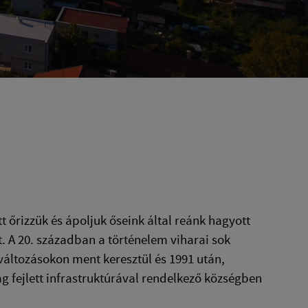
 őrizzük és ápoljuk őseink által reánk hagyott
t. A 20. században a történelem viharai sok
 változásokon ment keresztül és 1991 után,
g fejlett infrastruktúrával rendelkező községben