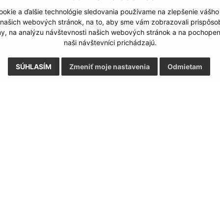
okie a ďalšie technológie sledovania používame na zlepšenie vášho
 našich webových stránok, na to, aby sme vám zobrazovali prispôs
my, na analýzu návštevnosti našich webových stránok a na pochopeni
naši návštevníci prichádzajú.
SÚHLASÍM
Zmeniť moje nastavenia
Odmietam
Rýchle odkazy:
Aktualiz
nku
07.08.2026 