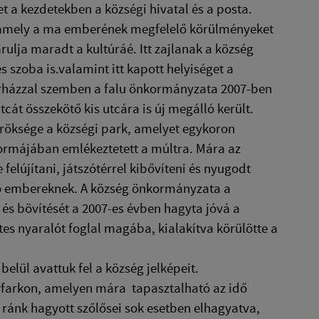
t a kezdetekben a községi hivatal és a posta.
be, amely a ma emberének megfelelő körülményeket
árulja maradt a kultúráé. Itt zajlanak a község
es szoba is.valamint itt kapott helyiséget a
túrházzal szemben a falu önkormányzata 2007-ben
cát összekötő kis utcára is új megálló került.
öröksége a községi park, amelyet egykoron
formájában emlékeztetett a múltra. Mára az
elújítani, játszótérrel kibővíteni és nyugodt
gató embereknek. A község önkormányzata a
és bövítését a 2007-es évben hagyta jóvá a
es nyaralót foglal magába, kialakítva körülötte a
elül avattuk fel a község jelképeit.
gyfarkon, amelyen mára tapasztalható az idő
 ránk hagyott szőlősei sok esetben elhagyatva,