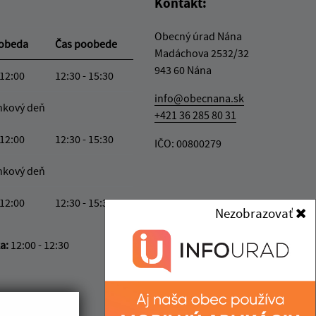
Kontakt:
Obecný úrad Nána
oobeda
Čas poobede
Madáchova 2532/32
943 60 Nána
 12:00
12:30 - 15:30
info@obecnana.sk
nkový deň
+421 36 285 80 31
 12:00
12:30 - 15:30
IČO: 00800279
nkový deň
 12:00
12:30 - 15:30
Nezobrazovať
ka:
12:00 - 12:30