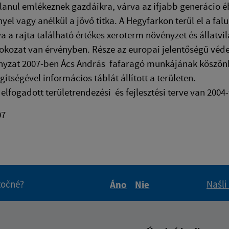
anul emlékeznek gazdáikra, várva az ifjabb generácio é
el vagy anélkül a jövő titka. A Hegyfarkon terül el a falu 
va a rajta található értékes xeroterm növényzet és állatv
okozat van érvényben. Része az europai jelentőségü véde
yzat 2007-ben Ács András fafaragó munkájának köszönhe
gítségével informácios táblát állított a területen.
 elfogadott területrendezési és fejlesztési terve van 2004-
07
itočné?
Našli
Áno
Nie
Boli tieto informácie pre 
Boli tieto informáci