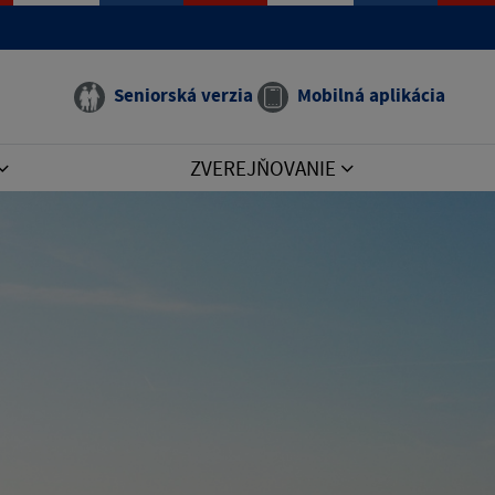
e manual that corresponds to your MariaDB server version
Seniorská verzia
Mobilná aplikácia
ZVEREJŇOVANIE