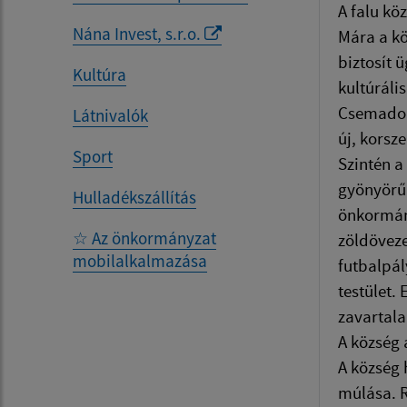
A falu kö
Nána Invest, s.r.o.
Mára a kö
biztosít 
Kultúra
kultúráli
Csemadok 
Látnivalók
új, korsz
Sport
Szintén a
gyönyörű 
Hulladékszállítás
önkormány
☆ Az önkormányzat
zöldöveze
mobilalkalmazása
futbalpál
testület.
zavartala
A község 
A község 
múlása. R