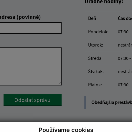
Úradné hodiny:
adresa (povinné)
Deň
Čas d
Pondelok:
07:30 -
Utorok:
nestrá
Streda:
07:30 -
Štvrtok:
nestrá
Piatok:
07:30 -
Google reCaptcha Response
Odoslať správu
Obedňajšia prestáv
Používame cookies