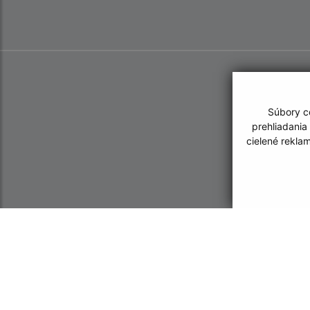
Súbory co
prehliadania
cielené rekla
Informácie o stránke:
Navigácia: