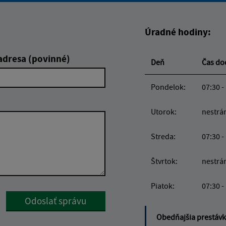
Úradné hodiny:
adresa (povinné)
Deň
Čas d
Pondelok:
07:30 -
Utorok:
nestrá
Streda:
07:30 -
Štvrtok:
nestrá
Piatok:
07:30 -
Google reCaptcha Response
Odoslať správu
Obedňajšia prestáv