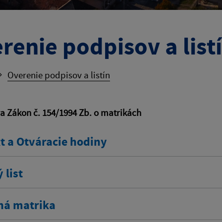
renie podpisov a list
Overenie podpisov a listín
va Zákon č. 154/1994 Zb. o matrikách
t a Otváracie hodiny
 list
ná matrika