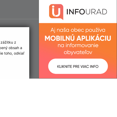
 zážitku z
obený obsah a
e toho, odkiaľ
ované:
Správca obsahu: