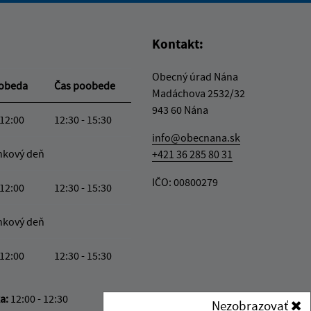
Kontakt:
Obecný úrad Nána
oobeda
Čas poobede
Madáchova 2532/32
943 60 Nána
 12:00
12:30 - 15:30
info@obecnana.sk
nkový deň
+421 36 285 80 31
IČO: 00800279
 12:00
12:30 - 15:30
nkový deň
 12:00
12:30 - 15:30
ka:
12:00 - 12:30
Nezobrazovať