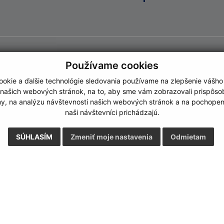
Používame cookies
okie a ďalšie technológie sledovania používame na zlepšenie vášho
 našich webových stránok, na to, aby sme vám zobrazovali prispôs
my, na analýzu návštevnosti našich webových stránok a na pochopeni
naši návštevníci prichádzajú.
SÚHLASÍM
Zmeniť moje nastavenia
Odmietam
Rýchle odkazy:
Aktualiz