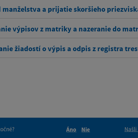
 manželstva a prijatie skoršieho priezvisk
nie výpisov z matriky a nazeranie do mat
nie žiadostí o výpis a odpis z registra tre
itočné?
Našli
Áno
Nie
Boli tieto informácie pre 
Boli tieto informáci