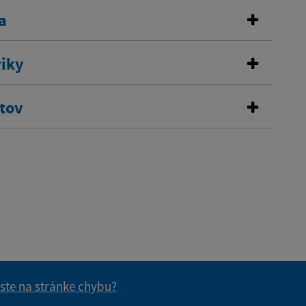
a
riky
stov
 ste na stránke chybu?
vás užitočné?
e pre vás užitočné?