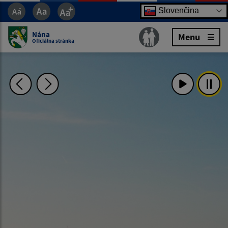
Slovenčina
Nána
Menu
Oficiálna stránka