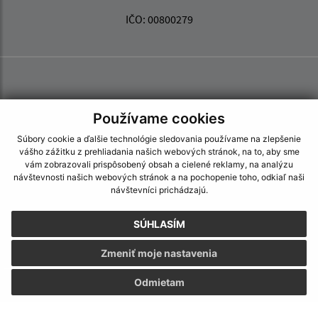
IČO: 00800279
Používame cookies
Súbory cookie a ďalšie technológie sledovania používame na zlepšenie
vášho zážitku z prehliadania našich webových stránok, na to, aby sme
vám zobrazovali prispôsobený obsah a cielené reklamy, na analýzu
návštevnosti našich webových stránok a na pochopenie toho, odkiaľ naši
návštevníci prichádzajú.
SÚHLASÍM
Zmeniť moje nastavenia
Odmietam
Informácie o stránke:
Vyhlásenie o prístupnosti