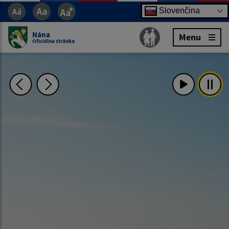
Slovenčina
Nána
Menu
Oficiálna stránka