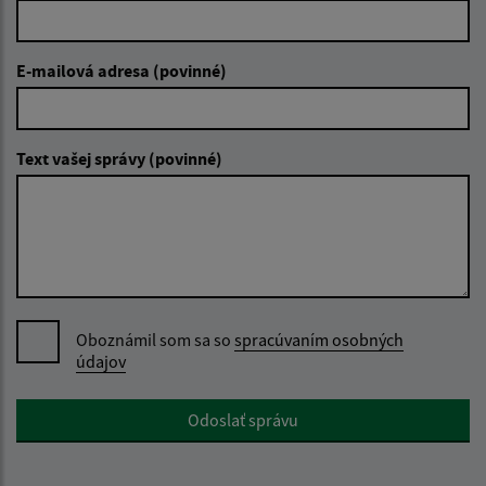
E-mailová adresa (povinné)
Text vašej správy (povinné)
Oboznámil som sa so
spracúvaním osobných
údajov
Google reCaptcha Response
Odoslať správu