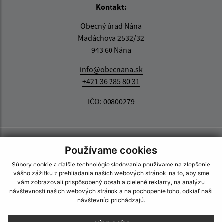
Kontakt:
Obecný úrad Nána
Madáchova 2532/32
943 60 Nána
info@obecnana.sk
+421 36 285 80 31
IČO: 00800279
Používame cookies
Súbory cookie a ďalšie technológie sledovania používame na zlepšenie
vášho zážitku z prehliadania našich webových stránok, na to, aby sme
vám zobrazovali prispôsobený obsah a cielené reklamy, na analýzu
návštevnosti našich webových stránok a na pochopenie toho, odkiaľ naši
návštevníci prichádzajú.