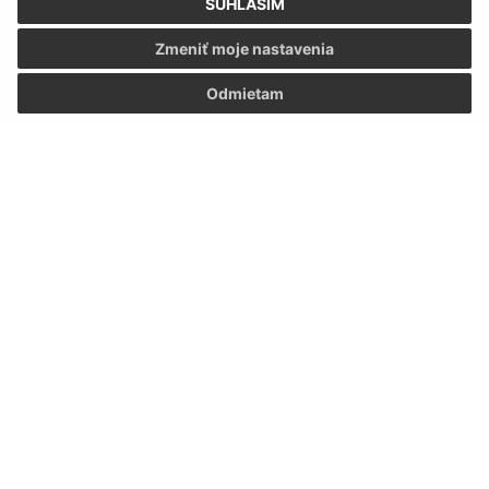
SÚHLASÍM
Zmeniť moje nastavenia
Odmietam
Informácie o stránke:
Vyhlásenie o prístupnosti
Autorské práva
Ochrana osobných údajov
Navigácia:
Vytlačiť aktuálnu stránku
Mapa stránok
Cookies
Rýchle odkazy:
Aktualizované: