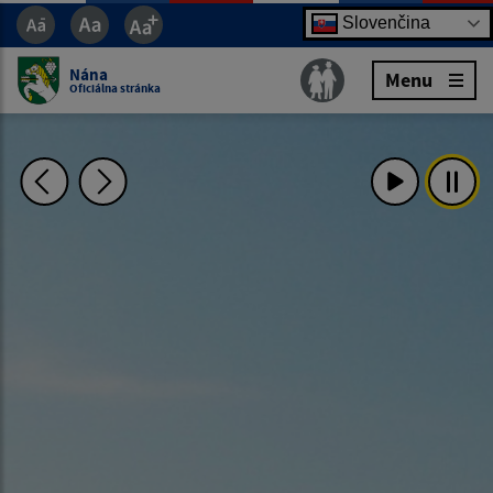
Slovenčina
Nána
Menu
Oficiálna stránka