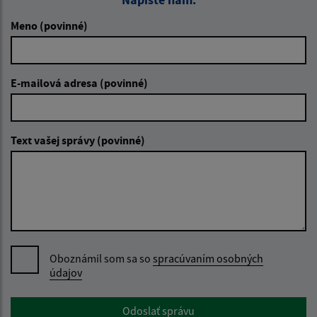
Meno (povinné)
E-mailová adresa (povinné)
Text vašej správy (povinné)
Oboznámil som sa so
spracúvaním osobných
údajov
Google reCaptcha Response
Odoslať správu