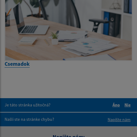
Csemadok
Je táto stránka užitočná?
Áno
Nie
Boli tieto 
Boli 
Našli ste na stránke chybu?
Napíšte nám
Napíšte nám: