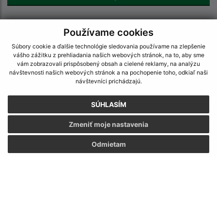
Používame cookies
Úradné hodiny:
Súbory cookie a ďalšie technológie sledovania používame na zlepšenie
vášho zážitku z prehliadania našich webových stránok, na to, aby sme
vám zobrazovali prispôsobený obsah a cielené reklamy, na analýzu
Deň
Čas doobeda
Čas poobede
návštevnosti našich webových stránok a na pochopenie toho, odkiaľ naši
návštevníci prichádzajú.
Pondelok:
07:30 - 12:00
12:30 - 15:30
SÚHLASÍM
Utorok:
nestránkový deň
Zmeniť moje nastavenia
Streda:
07:30 - 12:00
12:30 - 15:30
Odmietam
Štvrtok:
nestránkový deň
Piatok:
07:30 - 12:00
12:30 - 15:30
Obedňajšia prestávka:
12:00 - 12:30