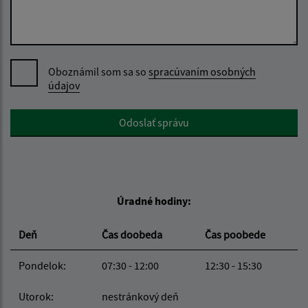
Oboznámil som sa so
spracúvaním osobných
údajov
Google reCaptcha Response
Odoslať správu
Úradné hodiny:
Deň
Čas doobeda
Čas poobede
Pondelok:
07:30 - 12:00
12:30 - 15:30
Utorok:
nestránkový deň