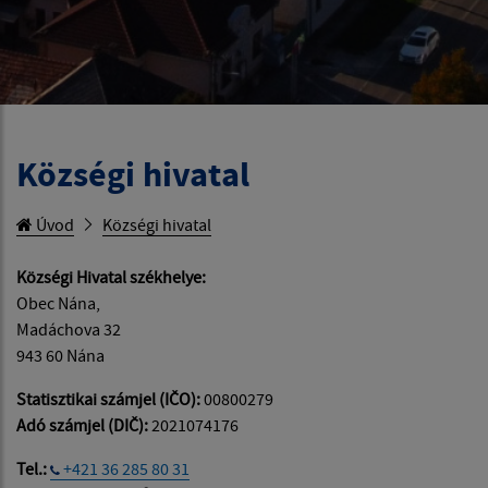
Községi hivatal
Úvod
Községi hivatal
Községi Hivatal székhelye:
Obec Nána,
Madáchova 32
943 60 Nána
Statisztikai számjel (IČO):
00800279
Adó számjel (DIČ):
2021074176
Tel.:
+421 36 285 80 31