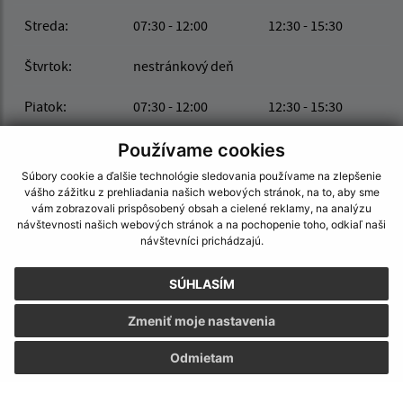
Streda:
07:30 - 12:00
12:30 - 15:30
Štvrtok:
nestránkový deň
Piatok:
07:30 - 12:00
12:30 - 15:30
Používame cookies
Obedňajšia prestávka:
12:00 - 12:30
Súbory cookie a ďalšie technológie sledovania používame na zlepšenie
vášho zážitku z prehliadania našich webových stránok, na to, aby sme
vám zobrazovali prispôsobený obsah a cielené reklamy, na analýzu
Kontakt:
návštevnosti našich webových stránok a na pochopenie toho, odkiaľ naši
návštevníci prichádzajú.
Obecný úrad Nána
Madáchova 2532/32
SÚHLASÍM
943 60 Nána
Zmeniť moje nastavenia
info@obecnana.sk
+421 36 285 80 31
Odmietam
IČO: 00800279