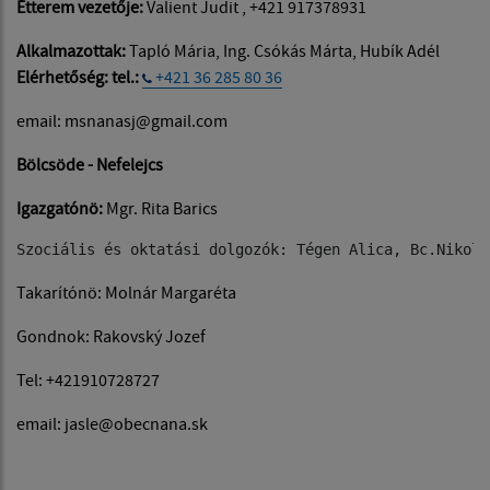
Étterem vezetője:
Valient Judit , +421 917378931
Alkalmazottak:
Tapló Mária, Ing. Csókás Márta, Hubík Adél
Elérhetőség:
tel.:
+421 36 285 80 36
email: msnanasj@gmail.com
Bölcsöde - Nefelejcs
Igazgatónö:
Mgr. Rita Barics
Szociális és oktatási dolgozók: Tégen Alica, Bc.Nikole
Takarítónö: Molnár Margaréta
Gondnok: Rakovský Jozef
Tel: +421910728727
email: jasle@obecnana.sk