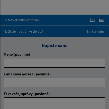
Je táto stránka užitočná?
Áno
Nie
Boli tieto 
Boli 
Našli ste na stránke chybu?
Napíšte nám
Napíšte nám:
Meno (povinné)
E-mailová adresa (povinné)
Text vašej správy (povinné)