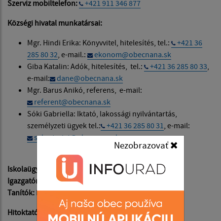
Szerviz mobiltelefon:
+421 911 346 877
Községi hivatal munkatársai:
Mgr. Hindi Erika: Könyvvitel, hitelesítés, tel.:
+421 36
285 80 32
, e-mail.:
ekonom@obecnana.sk
Giba Katalin: Adók, hitelesítés, tel.:
+421 36 285 80 33
,
e-mail:
dane@obecnana.sk
Mgr. Barus Anikó, referens, e-mail:
referent@obecnana.sk
Sóki Gabriella: Iktató, lakossági nyilvántartás,
személyzeti ügyek tel.:
+421 36 285 80 31
, e-mail:
sekretariat@obecnana.sk
Nezobrazovať
Iskolaügy:
Magyar tanítási nyelvü alapiskola
Igazgatónő:
Mgr. Karin Valašeková, PhD.
Tanítók:
Mgr. Végh Ildikó, PaedDr. Anita Szúnyogh
Hitoktató:
PeadDr. Ugrik Angelika