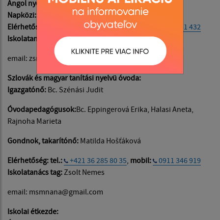
Angol nyelv:
Mgr. Karin Valašeková, PhD.
Napközi:
Babiák Veronika, Mgr. Viktória Pócs
Elérhetőség: tel.:
+421 36 285 80 34
,
mobil:
0911 281 432
Iskolatanács tag:
Bc. Silvia Valentová
email: zsnana@¸gmail.com
Szlovák és magyar tanítási nyelvü óvoda:
Igazgatónő:
Bc. Szénási Judit
Óvodapedagógusok:
Bc. Eppingerová Erika, Halasi Aneta,
Rajnoha Marieta
Gondnok, takarítónő:
Matilda Hošťáková
Elérhetőség: tel.:
+421 36 285 80 35
,
mobil:
0911 346 919
Iskolatanács tag:
Zsolt Nemes
email: msmnana@gmail.com
Iskolai étkezde: