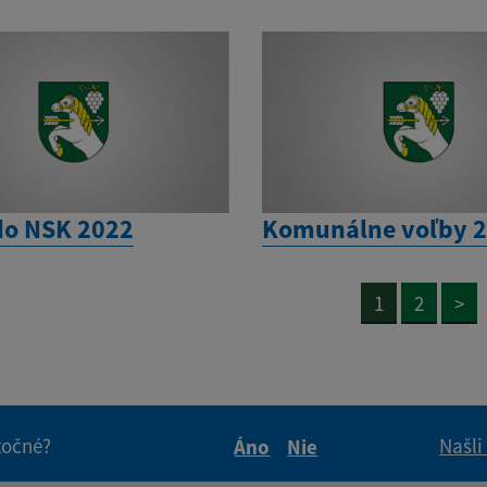
do NSK 2022
Komunálne voľby 
1
2
>
itočné?
Našli
Áno
Nie
Boli tieto informácie pre 
Boli tieto informáci