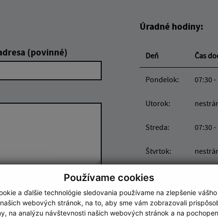
Úradné hodiny:
adresa (povinné)
Deň
Čas d
Pondelok:
07:30 -
Utorok:
nestrá
Streda:
07:30 -
Štvrtok:
nestrá
Piatok:
07:30 -
Používame cookies
Google reCaptcha Response
Odoslať správu
okie a ďalšie technológie sledovania používame na zlepšenie vášho
 našich webových stránok, na to, aby sme vám zobrazovali prispôs
Obedňajšia prestáv
my, na analýzu návštevnosti našich webových stránok a na pochopeni