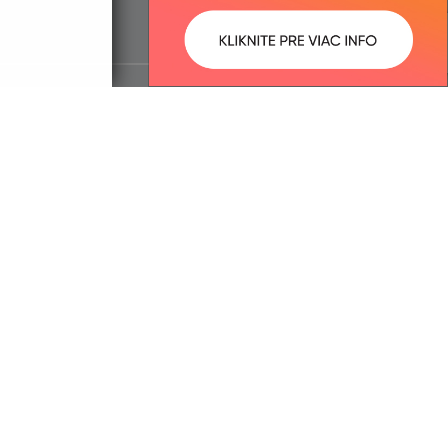
ované:
Správca obsahu: