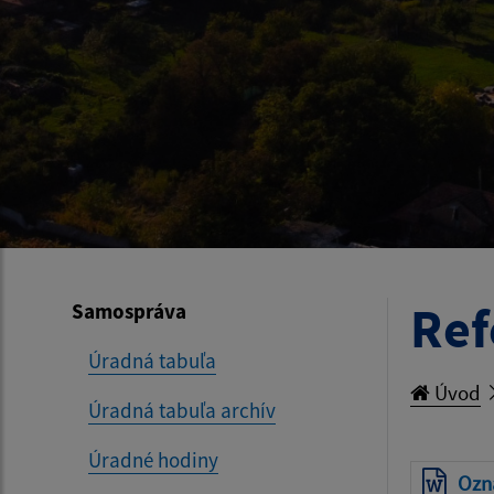
Ref
Samospráva
Úradná tabuľa
Úvod
Úradná tabuľa archív
Úradné hodiny
Ozn