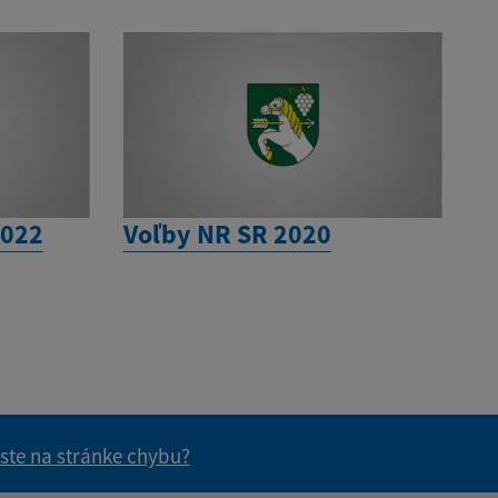
2022
Voľby NR SR 2020
 ste na stránke chybu?
vás užitočné?
e pre vás užitočné?