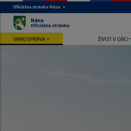
Oficiálna stránka Nána
Nána
Oficiálna stránka
SAMOSPRÁVA
ŽIVOT V OBCI