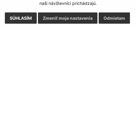
naši návštevníci prichádzajú.
SÚHLASÍM
Zmeniť moje nastavenia
Odmietam
Rýchle odkazy:
Aktualiz