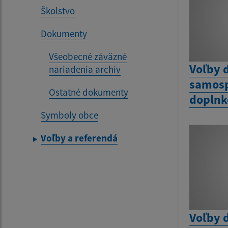
Školstvo
Dokumenty
Všeobecné záväzné
Voľby 
nariadenia archív
samosp
Ostatné dokumenty
doplnk
Symboly obce
Voľby a referendá
Voľby 