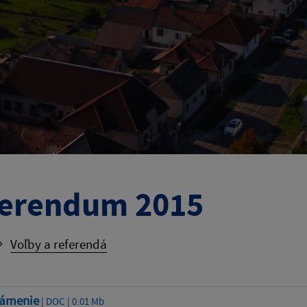
erendum 2015
Voľby a referendá
ámenie
| DOC | 0.01 Mb