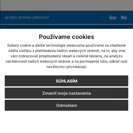
Je táto stránka užitočná?
Áno
Nie
Boli tieto 
Boli 
Našli ste na stránke chybu?
Napíšte nám
Používame cookies
Súbory cookie a ďalšie technológie sledovania používame na zlepšenie
Napíšte nám:
vášho zážitku z prehliadania našich webových stránok, na to, aby sme
vám zobrazovali prispôsobený obsah a cielené reklamy, na analýzu
Meno (povinné)
návštevnosti našich webových stránok a na pochopenie toho, odkiaľ naši
návštevníci prichádzajú.
SÚHLASÍM
E-mailová adresa (povinné)
Zmeniť moje nastavenia
Odmietam
Text vašej správy (povinné)