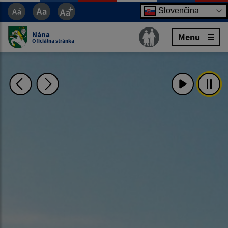
Slovenčina
Nána
Menu
Oficiálna stránka