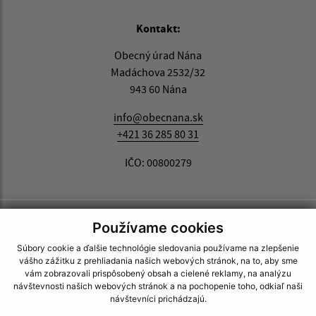
Kontakt:
Obecný úrad Nána
Madáchova 2532/32
943 60 Nána
info@obecnana.sk
+421 36 285 80 31
IČO: 00800279
Používame cookies
Súbory cookie a ďalšie technológie sledovania používame na zlepšenie
vášho zážitku z prehliadania našich webových stránok, na to, aby sme
vám zobrazovali prispôsobený obsah a cielené reklamy, na analýzu
návštevnosti našich webových stránok a na pochopenie toho, odkiaľ naši
návštevníci prichádzajú.