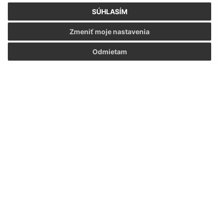
SÚHLASÍM
Zmeniť moje nastavenia
Odmietam
Informácie o stránke:
Vyhlásenie o prístupnosti
Autorské práva
Ochrana osobných údajov
Navigácia:
Vytlačiť aktuálnu stránku
Mapa stránok
Cookies
Rýchle odkazy: