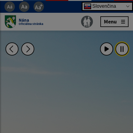
Slovenčina
Nána
Menu
Oficiálna stránka