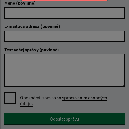
Meno (povinné)
E-mailová adresa (povinné)
Text vašej správy (povinné)
Oboznámil som sa so
spracúvaním osobných
údajov
Google reCaptcha Response
Odoslať správu