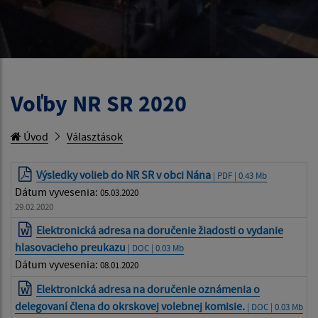
Voľby NR SR 2020
Úvod
Választások
Výsledky volieb do NR SR v obci Nána
| PDF | 0.43 Mb
Dátum vyvesenia:
05.03.2020
29.02.2020
Elektronická adresa na doručenie žiadosti o vydanie
hlasovacieho preukazu
| DOC | 0.03 Mb
Dátum vyvesenia:
08.01.2020
Elektronická adresa na doručenie oznámenia o
delegovaní člena do okrskovej volebnej komisie.
| DOC | 0.03 Mb