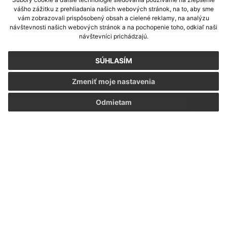
Meno (povinné)
vášho zážitku z prehliadania našich webových stránok, na to, aby sme
vám zobrazovali prispôsobený obsah a cielené reklamy, na analýzu
návštevnosti našich webových stránok a na pochopenie toho, odkiaľ naši
návštevníci prichádzajú.
E-mailová adresa (povinné)
SÚHLASÍM
Zmeniť moje nastavenia
Text vašej správy (povinné)
Odmietam
Oboznámil som sa so
spracúvaním osobných
údajov
Google reCaptcha Response
Odoslať správu