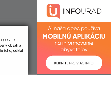
 zážitku z
obený obsah a
e toho, odkiaľ
ované:
Správca obsahu: