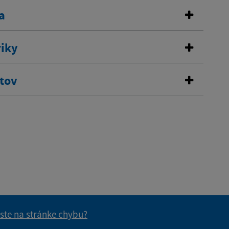
a
riky
stov
 ste na stránke chybu?
vás užitočné?
e pre vás užitočné?