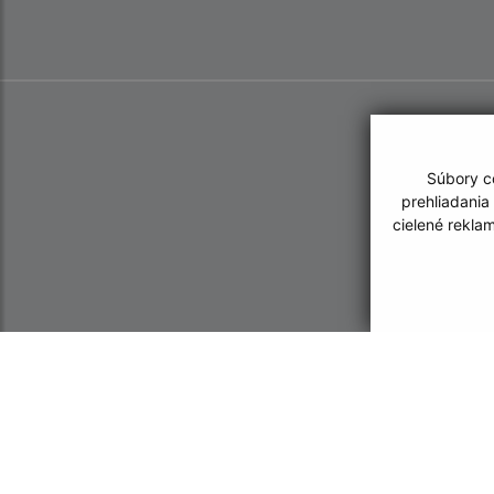
Súbory co
prehliadania
cielené rekla
Informácie o stránke:
Navigácia: