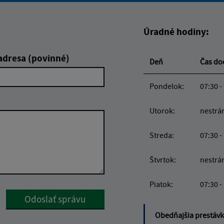
Úradné hodiny:
adresa (povinné)
Deň
Čas d
Pondelok:
07:30 -
Utorok:
nestrá
Streda:
07:30 -
Štvrtok:
nestrá
Piatok:
07:30 -
Google reCaptcha Response
Odoslať správu
Obedňajšia prestáv