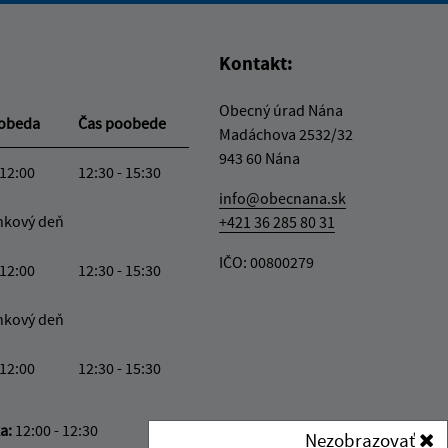
Kontakt:
Obecný úrad Nána
oobeda
Čas poobede
Madáchova 2532/32
943 60 Nána
 12:00
12:30 - 15:30
info@obecnana.sk
nkový deň
+421 36 285 80 31
IČO: 00800279
 12:00
12:30 - 15:30
nkový deň
 12:00
12:30 - 15:30
ka:
12:00 - 12:30
Nezobrazovať