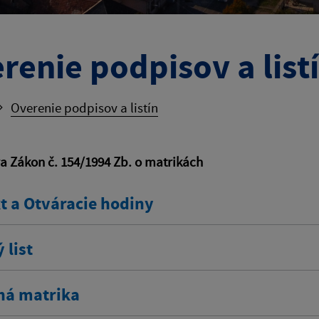
renie podpisov a list
Overenie podpisov a listín
va Zákon č. 154/1994 Zb. o matrikách
t a Otváracie hodiny
 list
ná matrika