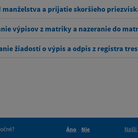
 manželstva a prijatie skoršieho priezvisk
nie výpisov z matriky a nazeranie do mat
nie žiadostí o výpis a odpis z registra tre
itočné?
Našli
Áno
Nie
Boli tieto informácie pre 
Boli tieto informáci