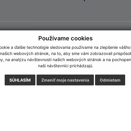
Používame cookies
okie a ďalšie technológie sledovania používame na zlepšenie vášho
 našich webových stránok, na to, aby sme vám zobrazovali prispôs
my, na analýzu návštevnosti našich webových stránok a na pochopeni
naši návštevníci prichádzajú.
SÚHLASÍM
Zmeniť moje nastavenia
Odmietam
Rýchle odkazy:
Aktualiz