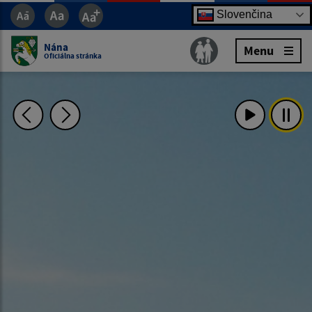
Slovenčina
Nána
Menu
Oficiálna stránka