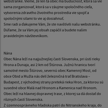
webstránke. Vieme, že len tá obec má budúcnosť, ktorá sa vie
sama zorganizovať, ktorá sa v záujme spoločného cieľa,
vytvorenia zdravého životného prostredia vie spojiť a
spoločnými silami to vie aj dosiahnuť.
Sme radi a ďakujeme Vám, že ste navštívili našu webstránku.
Dúfame, že sa Vám jej obsah zapáčil a budete našim
pravidelným návštevníkom.
Nána
Obec Nána leží na najjužnejšej časti Slovenska, pri ústí rieky
Hrona a Dunaja, asi 2 km od Štúrova. Južnú hranicu tvorí
samotné mesto Štúrovo, severnú obec Kamenný Most, od
obce Obid a Mužla nás delí železničná trať Bratislava –
Budapest, z východnej strany preteká rieka Hron, za ktorou sú
susedné obce Malá nad Hronom a Kamenica nad Hronom.
Obec leží na hlavnej dopravnej trase, z ktorej sa dá dostať do
rôznych častí Slovenska.
Z územnosprávneho hľadiska patrí do Nitrianskeho kraja, do