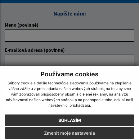
Napíšte nám:
Meno (povinné)
E-mailová adresa (povinné)
Používame cookies
Text vašej správy (povinné)
Súbory cookie a ďalšie technológie sledovania používame na zlepšenie
vášho zážitku z prehliadania našich webových stránok, na to, aby sme
vám zobrazovali prispôsobený obsah a cielené reklamy, na analýzu
návštevnosti našich webových stránok a na pochopenie toho, odkiaľ naši
návštevníci prichádzajú.
SÚHLASÍM
Oboznámil som sa so
spracúvaním osobných
údajov
Zmeniť moje nastavenia