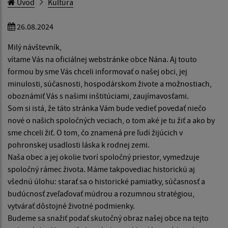
Úvod
Kultúra
26.08.2024
Milý návštevník,
vítame Vás na oficiálnej webstránke obce Nána. Aj touto
formou by sme Vás chceli informovať o našej obci, jej
minulosti, súčasnosti, hospodárskom živote a možnostiach,
oboznámiť Vás s našimi inštitúciami, zaujímavosťami.
Som si istá, že táto stránka Vám bude vedieť povedať niečo
nové o našich spoločných veciach, o tom aké je tu žiť a ako by
sme chceli žiť. O tom, čo znamená pre ľudí žijúcich v
pohronskej usadlosti láska k rodnej zemi.
Naša obec a jej okolie tvorí spoločný priestor, vymedzuje
spoločný rámec života. Máme takpovediac historickú aj
všednú úlohu: starať sa o historické pamiatky, súčasnosť a
budúcnosť zveľaďovať múdrou a rozumnou stratégiou,
vytvárať dôstojné životné podmienky.
Budeme sa snažiť podať skutočný obraz našej obce na tejto