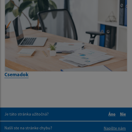
Csemadok
Je táto stránka užitočná?
Áno
Nie
Boli tieto 
Boli 
Našli ste na stránke chybu?
Napíšte nám