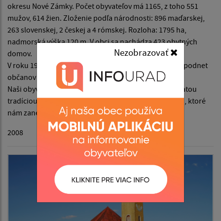
okresu Nové Zámky. Počet obyvateľov má 1165, z toho 551
mužov, 614 žien. Zloženie podľa národnosti: 896 maďarskej,
263 slovenskej, 2 českej a 4 rómskej. Rozloha: 1795 ha,
nadmorská výška 120 m. V obci sa nachádza 423 obytných
Nezobrazovať
domov.
V roku 1960 bola obec pripojená k mestu Štúrovo. Na podnet
občanov svoju samostatnosť získala znovu v r. 1991.
Naši obyvatelia sú si vedomí toho, že žijú v obci s bohatou
tradíciou, kde spoločne chránia a zveľaďujú dedičstvo, ktoré
nám zanechali naši predkovia.
2008