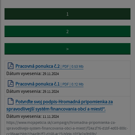
1
2
>
Pracovná ponukca č.2
| PDF | 0.53 Mb
Dátum vyvesenia:
29.11.2024
Pracovná ponukca č.1
| PDF | 0.72 Mb
Dátum vyvesenia:
29.11.2024
Potvrďte svoj podpis-Hromadná pripomienka za
spravodlivejší systém financovania obcí a miest!”.
Dátum vyvesenia:
11.11.2024
https://www.mojapeticia.sk/campaign/hromadna-pripomienka-za-
spravodlivejsi-system-financovania-obci-a-miest!/f24a1f76-d1bf-4d03-800c-
cc08a4e75bb7/b4a9b7f2-d168-4c73-b0de-1073e2a0b93b/