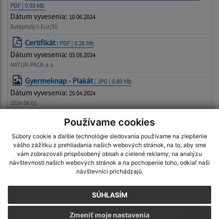
PDF | 0.93 Mb
Dátum vyvesenia:
10.06.2024
Belépödíj 5 Eur/fö
Certifikát
| PDF | 0.28 Mb
Dátum vyvesenia:
03.05.2024
NATUR-PACK,a.s.
Gyermeknap - Plakát
| JPG | 0.89 Mb
Dátum vyvesenia:
25.04.2024
2024.06.01.
Támogatói levél
| PDF | 2.6 Mb
Používame cookies
Dátum vyvesenia:
23.04.2024
Súbory cookie a ďalšie technológie sledovania používame na zlepšenie
Gyermek nap - Nána
vášho zážitku z prehliadania našich webových stránok, na to, aby sme
vám zobrazovali prispôsobený obsah a cielené reklamy, na analýzu
návštevnosti našich webových stránok a na pochopenie toho, odkiaľ naši
Načítať ďalšie dokumenty
návštevníci prichádzajú.
SÚHLASÍM
Zmeniť moje nastavenia