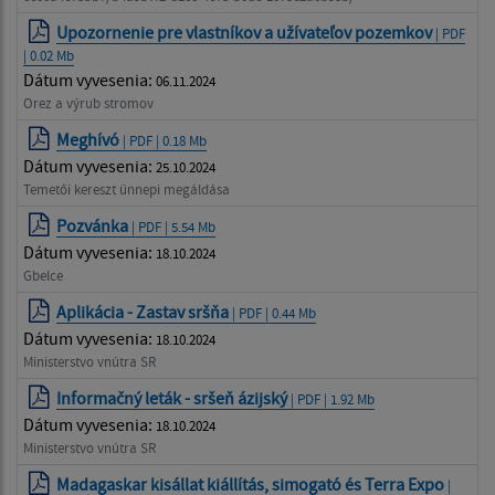
Upozornenie pre vlastníkov a užívateľov pozemkov
| PDF
| 0.02 Mb
Dátum vyvesenia:
06.11.2024
Orez a výrub stromov
Meghívó
| PDF | 0.18 Mb
Dátum vyvesenia:
25.10.2024
Temetői kereszt ünnepi megáldása
Pozvánka
| PDF | 5.54 Mb
Dátum vyvesenia:
18.10.2024
Gbelce
Aplikácia - Zastav sršňa
| PDF | 0.44 Mb
Dátum vyvesenia:
18.10.2024
Ministerstvo vnútra SR
Informačný leták - sršeň ázijský
| PDF | 1.92 Mb
Dátum vyvesenia:
18.10.2024
Ministerstvo vnútra SR
Madagaskar kisállat kiállítás, simogató és Terra Expo
|