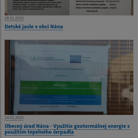
28.01.2025
Detské jasle v obci Nána
24.01.2025
Obecný úrad Nána - Využitie geotermálnej energie s
použitím tepelného čerpadla